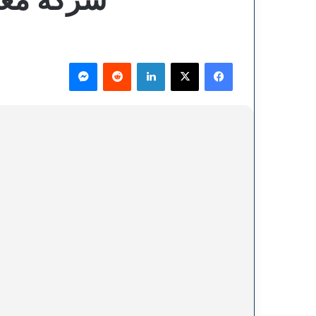
فيسبوك
‫X
لينكدإن
ماسنجر