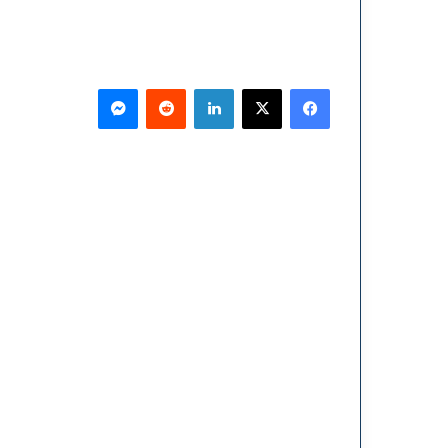
فيسبوك
‫X
لينكدإن
ماسنجر