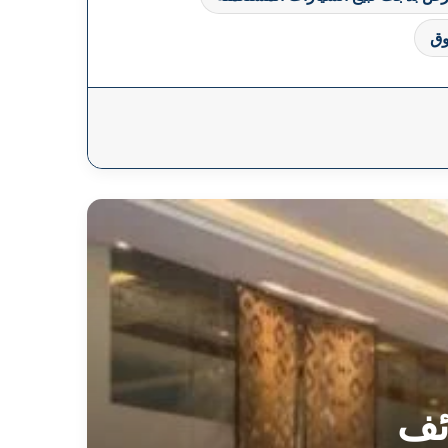
وق
ئف