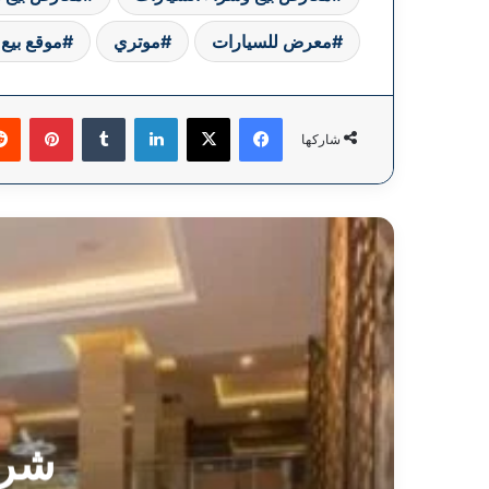
معرض للسيارات
موتري
موقع بيع 
فيسبوك
‫X
لينكدإن
بينتي
شاركها
شرك