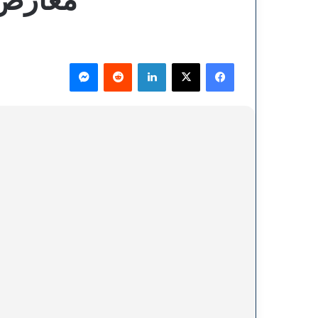
فيسبوك
‫X
لينكدإن
ماسنجر