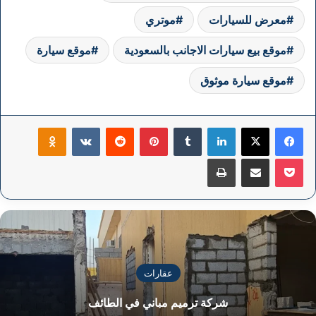
معرض للسيارات
موتري
موقع بيع سيارات الاجانب بالسعودية
موقع سيارة
موقع سيارة موثوق
فيسبوك
‫X
لينكدإن
بينتيريست
klassniki
‫Pocket
مشاركة عبر البريد
طباعة
عقارات
شركة ترميم مباني في الطائف