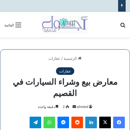
بحث عن
القائمة
الرئيسية
/
عقارات
عقارات
معارض بيع وشراء السيارات في
القصيم
أرسل
ahmed
2
دقيقة واحدة
بريدا
فيسبوك
‫X
لينكدإن
ماسنجر
واتساب
تيلقرام
إلكترونيا