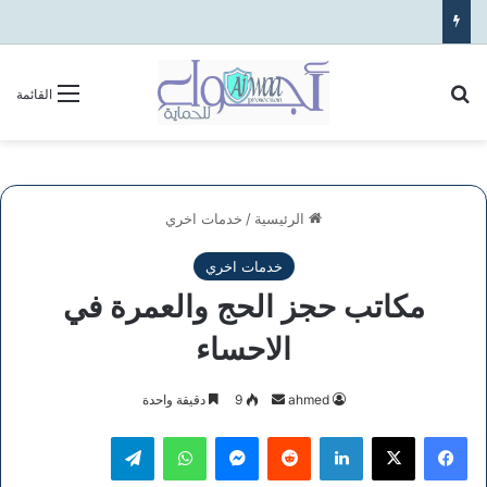
بحث عن
القائمة
الرئيسية
/
خدمات اخري
خدمات اخري
مكاتب حجز الحج والعمرة في
الاحساء
أرسل
ahmed
9
دقيقة واحدة
بريدا
فيسبوك
‫X
لينكدإن
ماسنجر
واتساب
تيلقرام
إلكترونيا