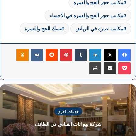
مكاتب حجز الحج والعمرة
مكاتب حجز الحج والعمرة في الاحساء
مكاتب عمرة في الرياض
نسك للحج والعمرة
فيسبوك
‫X
لينكدإن
بينتيريست
klassniki
‫Pocket
مشاركة عبر البريد
طباعة
خدمات اخري
شركة بيع اثاث الفنادق فى الطائف