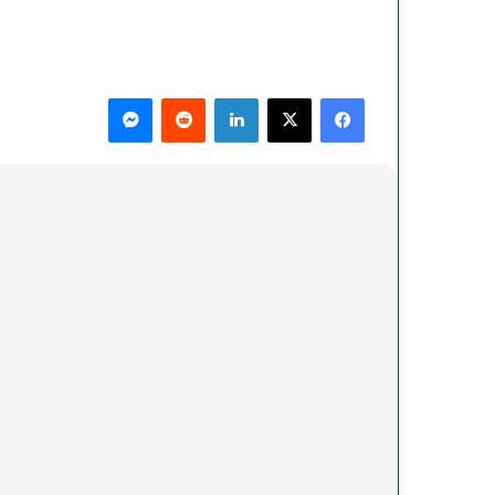
فيسبوك
‫X
لينكدإن
ماسنجر