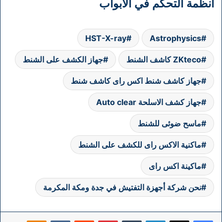
أنظمة التحكم في الأبواب
HST-X-ray
Astrophysics
ZKteco كاشف الشنط
جهاز الكشف على الشنط
جهاز كاشف شنط اكس راى كاشف شنط
جهاز كشف الاسلحة Auto clear
ماسح ضوئى للشنط
ماكنية الاكس راى للكشف على الشنط
ماكينة اكس راى
نحن شركة أجهزة التفتيش في جدة ومكة المكرمة
فيسبوك
‫X
لينكدإن
بينتيريست
klassniki